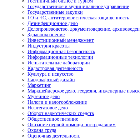
Гостиничный бизнес и туризм
Государственное и муниципальное управление
Государственные закупки
ГО и ЧС, антитеррористическая защищенность
Дезинфекционное дело
Делопроизводство, документоведение, архивоведен
Здравоохранение
Инвестиционный менеджмент
Индустрия красоты
Информационная безопасность
Информационные технологии
Испытательные лаборатории
Кадастровая деятельность
Культура и искусство
Ландшафтный дизайн
Маркетинг
Маркшейдерское дело, геодезия, инженерные изыс
Музейное дело
Налоги и налогообложение
Нефтегазовое дело
Оборот наркотических средств
Общественное питание
Оказание первой помощи пострадавшим
Охрана труда
Оценочная деятельность