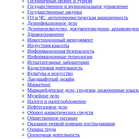
Гостиничный бизнес и туризм
Государственное и муниципальное управление
Государственные закупки
ГО и ЧС, антитеррористическая защищенность
Дезинфекционное дело
Делопроизводство, документоведение, архивоведен
Здравоохранение
Инвестиционный менеджмент
Индустрия красоты
Информационная безопасность
Информационные технологии
Испытательные лаборатории
Кадастровая деятельность
Культура и искусство
Ландшафтный дизайн
Маркетинг
Маркшейдерское дело, геодезия, инженерные изыс
Музейное дело
Налоги и налогообложение
Нефтегазовое дело
Оборот наркотических средств
Общественное питание
Оказание первой помощи пострадавшим
Охрана труда
Оценочная деятельность