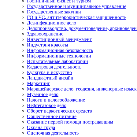
Гостиничный бизнес и туризм
Государственное и муниципальное управление
Государственные закупки
ГО и ЧС, антитеррористическая защищенность
Дезинфекционное дело
Делопроизводство, документоведение, архивоведен
Здравоохранение
Инвестиционный менеджмент
Индустрия красоты
Информационная безопасность
Информационные технологии
Испытательные лаборатории
Кадастровая деятельность
Культура и искусство
Ландшафтный дизайн
Маркетинг
Маркшейдерское дело, геодезия, инженерные изыс
Музейное дело
Налоги и налогообложение
Нефтегазовое дело
Оборот наркотических средств
Общественное питание
Оказание первой помощи пострадавшим
Охрана труда
Оценочная деятельность