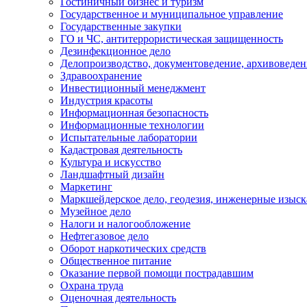
Гостиничный бизнес и туризм
Государственное и муниципальное управление
Государственные закупки
ГО и ЧС, антитеррористическая защищенность
Дезинфекционное дело
Делопроизводство, документоведение, архивоведен
Здравоохранение
Инвестиционный менеджмент
Индустрия красоты
Информационная безопасность
Информационные технологии
Испытательные лаборатории
Кадастровая деятельность
Культура и искусство
Ландшафтный дизайн
Маркетинг
Маркшейдерское дело, геодезия, инженерные изыс
Музейное дело
Налоги и налогообложение
Нефтегазовое дело
Оборот наркотических средств
Общественное питание
Оказание первой помощи пострадавшим
Охрана труда
Оценочная деятельность