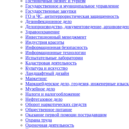
Гостиничный бизнес и туризм
Государственное и муниципальное управление
Государственные закупки
ГО и ЧС, антитеррористическая защищенность
Дезинфекционное дело
Делопроизводство, документоведение, архивоведен
Здравоохранение
Инвестиционный менеджмент
Индустрия красоты
Информационная безопасность
Информационные технологии
Испытательные лаборатории
Кадастровая деятельность
Культура и искусство
Ландшафтный дизайн
Маркетинг
Маркшейдерское дело, геодезия, инженерные изыс
Музейное дело
Налоги и налогообложение
Нефтегазовое дело
Оборот наркотических средств
Общественное питание
Оказание первой помощи пострадавшим
Охрана труда
Оценочная деятельность